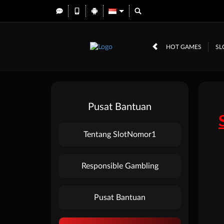
HOT GAMES
SL
Pusat Bantuan
Tentang SlotNomor1
Responsible Gambling
Pusat Bantuan