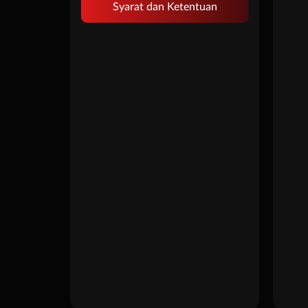
Syarat dan Ketentuan