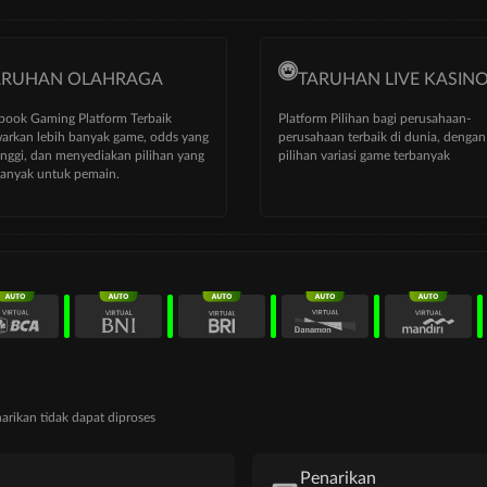
ARUHAN OLAHRAGA
TARUHAN LIVE KASIN
book Gaming Platform Terbaik
Platform Pilihan bagi perusahaan-
rkan lebih banyak game, odds yang
perusahaan terbaik di dunia, dengan
tinggi, dan menyediakan pilihan yang
pilihan variasi game terbanyak
banyak untuk pemain.
arikan tidak dapat diproses
Penarikan