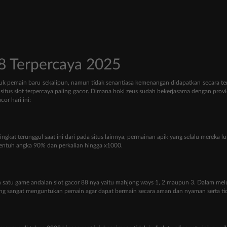
88 Terpercaya 2025
k pemain baru sekalipun, namun tidak senantiasa kemenangan didapatkan secara te
mi situs slot terpercaya paling gacor. Dimana hoki zeus sudah bekerjasama dengan p
cor hari ini:
ingkat terunggul saat ini dari pada situs lainnya, permainan apik yang selalu merek
yentuh angka 90% dan perkalian hingga x1000.
alah satu game andalan slot gacor 88 nya yaitu mahjong ways 1, 2 maupun 3. Dalam m
g sangat menguntukan pemain agar dapat bermain secara aman dan nyaman serta tid