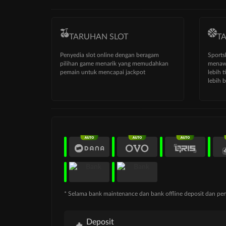
TARUHAN SLOT
T
Penyedia slot online dengan beragam
Sports
pilihan game menarik yang memudahkan
menawa
pemain untuk mencapai jackpot
lebih 
lebih 
* Selama bank maintenance dan bank offline deposit dan pen
Deposit