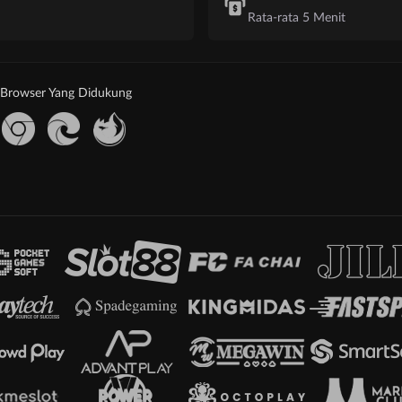
Rata-rata 5 Menit
Browser Yang Didukung