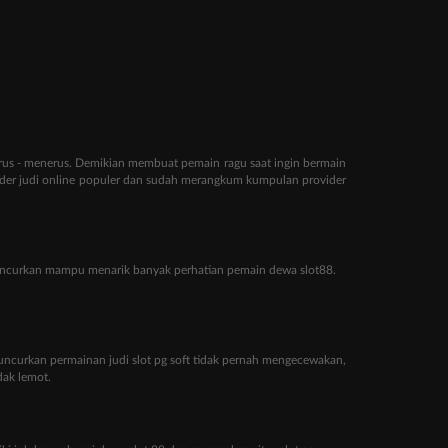
rus - menerus. Demikian membuat pemain ragu saat ingin bermain
rovider judi online populer dan sudah merangkum kumpulan provider
a luncurkan mampu menarik banyak perhatian pemain dewa slot88.
eluncurkan permainan judi slot pg soft tidak pernah mengecewakan,
ak lemot.