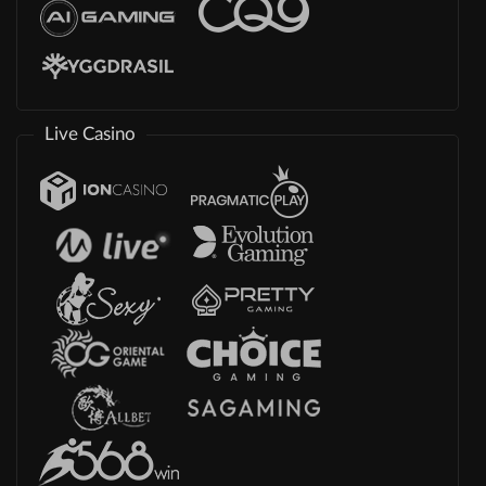
Live Casino