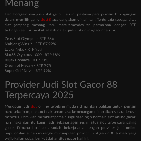
Menang
Dari beragam nya jenis slot gacor hari ini pastinya para pemain kebingungan
dalam memilih game
slot88
apa yang akan dimainkan. Tentu saja sebagai situs
slot gampang menang kami merekomendasikan permainan dengan RTP
tertinggi saat ini, berikut adalah daftar judi slot online gacor hari ini:
Zeus Slot Olympus - RTP 98%
Mahjong Wins 2 - RTP 87,92%
Lucky Neko - RTP 95%
Slot88 Olympus 1000 - RTP 98%
Rujak Bonanza - RTP 93%
Dream of Macaw - RTP 96%
Super Golf Drive - RTP 92%
Provider Judi Slot Gacor 88
Terpercaya 2025
Meskipun judi
slot
online terbilang mudah dimainkan bahkan untuk pemain
baru sekalipun, namun tidak senantiasa kemenangan didapatkan secara terus -
menerus. Demikian membuat pemain ragu saat ingin bermain slot online gacor,
nah maka dari itu kami hadir sebagai agen resmi situs slot terpercaya paling
gacor. Dimana hoki zeus sudah bekerjasama dengan provider judi online
populer dan sudah merangkum kumpulan provider slot gacor 88 terbaik yang
wajib kalian coba, berikut daftar situs gacor hari ini: