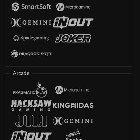
Arcade