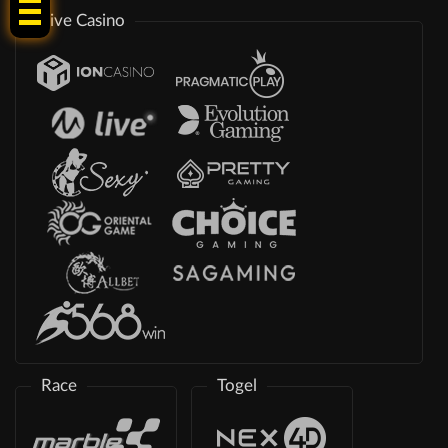
Live Casino
Race
Togel