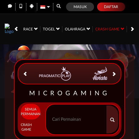
MASUK
DAFTAR
 CASINO
RACE
TOGEL
OLAHRAGA
CRASH GAME
ARC
MICROGAMING
SEMUA
PERMAINAN
CRASH
GAME