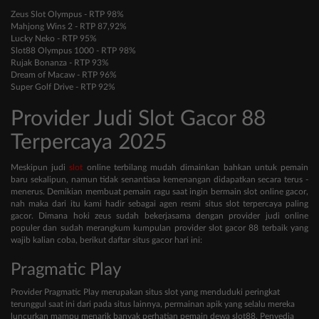
Zeus Slot Olympus - RTP 98%
Mahjong Wins 2 - RTP 87,92%
Lucky Neko - RTP 95%
Slot88 Olympus 1000 - RTP 98%
Rujak Bonanza - RTP 93%
Dream of Macaw - RTP 96%
Super Golf Drive - RTP 92%
Provider Judi Slot Gacor 88
Terpercaya 2025
Meskipun judi
slot
online terbilang mudah dimainkan bahkan untuk pemain
baru sekalipun, namun tidak senantiasa kemenangan didapatkan secara terus -
menerus. Demikian membuat pemain ragu saat ingin bermain slot online gacor,
nah maka dari itu kami hadir sebagai agen resmi situs slot terpercaya paling
gacor. Dimana hoki zeus sudah bekerjasama dengan provider judi online
populer dan sudah merangkum kumpulan provider slot gacor 88 terbaik yang
wajib kalian coba, berikut daftar situs gacor hari ini:
Pragmatic Play
Provider Pragmatic Play merupakan situs slot yang menduduki peringkat
terunggul saat ini dari pada situs lainnya, permainan apik yang selalu mereka
luncurkan mampu menarik banyak perhatian pemain dewa slot88. Penyedia