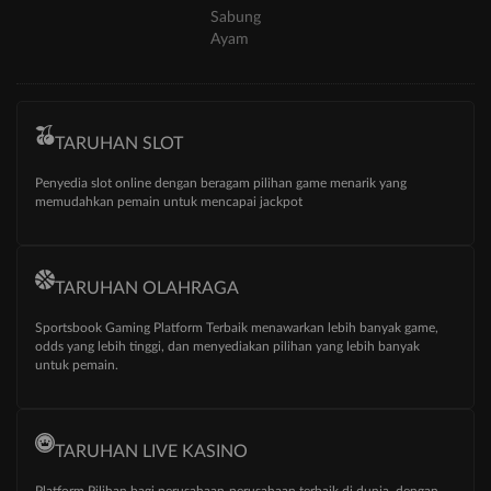
Sabung
Ayam
TARUHAN SLOT
Penyedia slot online dengan beragam pilihan game menarik yang
memudahkan pemain untuk mencapai jackpot
TARUHAN OLAHRAGA
Sportsbook Gaming Platform Terbaik menawarkan lebih banyak game,
odds yang lebih tinggi, dan menyediakan pilihan yang lebih banyak
untuk pemain.
TARUHAN LIVE KASINO