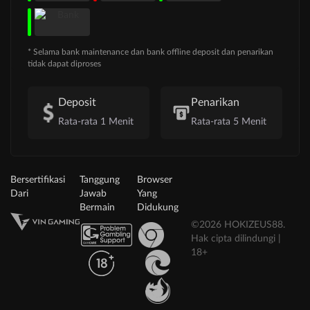
* Selama bank maintenance dan bank offline deposit dan penarikan
tidak dapat diproses
Deposit
Penarikan
Rata-rata 1 Menit
Rata-rata 5 Menit
Bersertifikasi
Tanggung
Browser
Dari
Jawab
Yang
Bermain
Didukung
©2026 HOKIZEUS88.
Hak cipta dilindungi |
18+