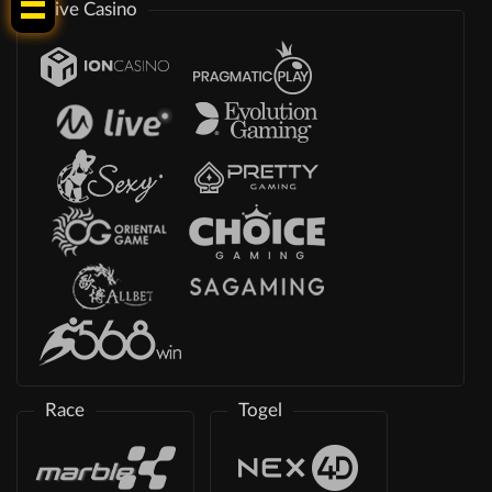
Live Casino
Race
Togel