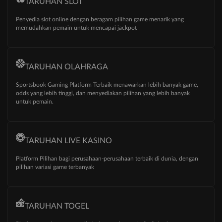
TARUHAN SLOT
Penyedia slot online dengan beragam pilihan game menarik yang
memudahkan pemain untuk mencapai jackpot
TARUHAN OLAHRAGA
Sportsbook Gaming Platform Terbaik menawarkan lebih banyak game,
odds yang lebih tinggi, dan menyediakan pilihan yang lebih banyak
untuk pemain.
TARUHAN LIVE KASINO
Platform Pilihan bagi perusahaan-perusahaan terbaik di dunia, dengan
pilihan variasi game terbanyak
TARUHAN TOGEL