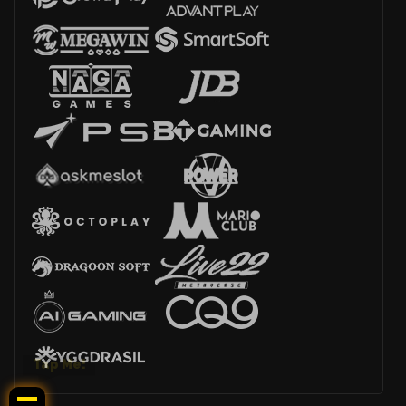
Tap Me!