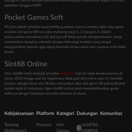
slot gacor hari ini dengan persentase kemenangan menyentuh angka 90% dan
perkalian hingga x1000.
Pocket Games Soft
PG slot adalah provider yang terbilang sukses saat ini melalui salah satu game
andalan slot gacor 88 nya yaitu mahjong ways 1, 2 maupun 3. Dalam
meluncurkan permainan judi slot pg soft tidak pernah mengecewakan, kerap
memberikan tampilan menarik dengan teknologi modern yang sangat
menguntukan pemain agar dapat bermain secara aman dan nyaman serta tidak
lemot.
Slot88 Online
Situs slot88 resmi menjadi provider
slot gacor
hari ini sejak kesuksesannya di
tahun 2023 hingga saat ini, bagaimana tidak judi slot online satu ini memiliki
julukan sebagai dewa slot 88 dan merupakan situs slot gacor 88 paling dinanti
slotter sejati di indonesia. Agen slot88 online telah mendistribusikan game
miliknya dengan beberapa provider ternama di dunia.
Kebijaksanaan
Platform
Kategori
Dukungan
Komunitas
Tentang
Promosi
Hot
+628783
SlotNomor1
Games
1508934