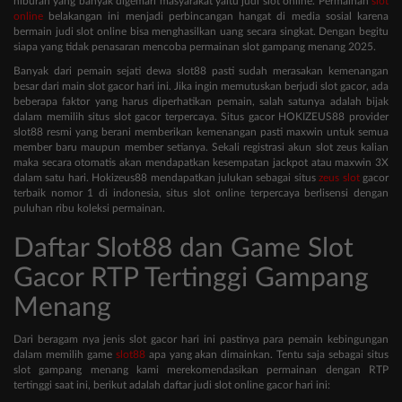
hiburan yang banyak digemari masyarakat yaitu judi slot online. Permainan
slot
online
belakangan ini menjadi perbincangan hangat di media sosial karena
bermain judi slot online bisa menghasilkan uang secara singkat. Dengan begitu
siapa yang tidak penasaran mencoba permainan slot gampang menang 2025.
Banyak dari pemain sejati dewa slot88 pasti sudah merasakan kemenangan
besar dari main slot gacor hari ini. Jika ingin memutuskan berjudi slot gacor, ada
beberapa faktor yang harus diperhatikan pemain, salah satunya adalah bijak
dalam memilih situs slot gacor terpercaya. Situs gacor HOKIZEUS88 provider
slot88 resmi yang berani memberikan kemenangan pasti maxwin untuk semua
member baru maupun member setianya. Sekali registrasi akun slot zeus kalian
maka secara otomatis akan mendapatkan kesempatan jackpot atau maxwin 3X
dalam satu hari. Hokizeus88 mendapatkan julukan sebagai situs
zeus slot
gacor
terbaik nomor 1 di indonesia, situs slot online terpercaya berlisensi dengan
puluhan ribu koleksi permainan.
Daftar Slot88 dan Game Slot
Gacor RTP Tertinggi Gampang
Menang
Dari beragam nya jenis slot gacor hari ini pastinya para pemain kebingungan
dalam memilih game
slot88
apa yang akan dimainkan. Tentu saja sebagai situs
slot gampang menang kami merekomendasikan permainan dengan RTP
tertinggi saat ini, berikut adalah daftar judi slot online gacor hari ini: