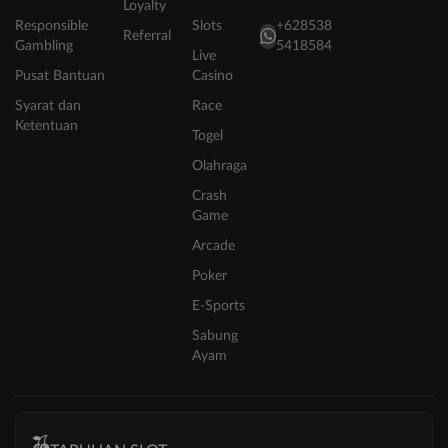
Loyalty
Responsible
Slots
+628538
Referral
Gambling
5418584
Live
Pusat Bantuan
Casino
Syarat dan
Race
Ketentuan
Togel
Olahraga
Crash
Game
Arcade
Poker
E-Sports
Sabung
Ayam