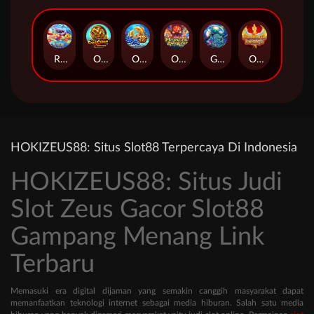
RED PACKET FISHING
OCEAN KING 2
OCEAN PROJECT
OCEAN KING 3
GALAXY WAR
OCEAN KING 4
HOKIZEUS88: Situs Slot88 Terpercaya Di Indonesia
HOKIZEUS88: Situs Judi
Slot Zeus Gacor Slot88
Gampang Menang Link
Terbaru
Memasuki era digital dijaman yang semakin canggih masyarakat dapat
memanfaatkan teknologi internet sebagai media hiburan. Salah satu media