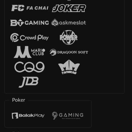
Poker