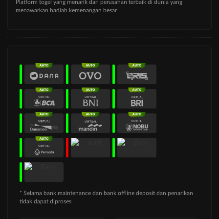
Platform togel yang menarik dari perusahan terbaik di dunia yang
menawarkan hadiah kemenangan besar
* Selama bank maintenance dan bank offline deposit dan penarikan
tidak dapat diproses