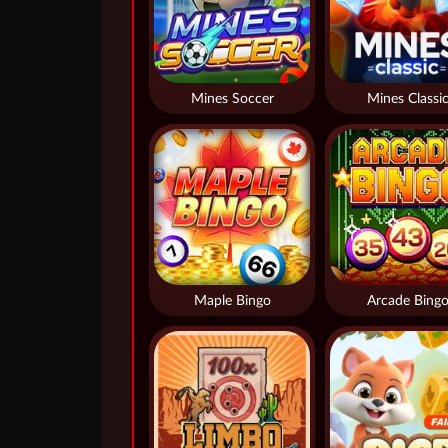
Mines Soccer
Mines Classi
Maple Bingo
Arcade Bing