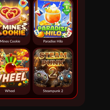
Mines Cookie
Paradise Hilo
Wheel
Steampunk 2