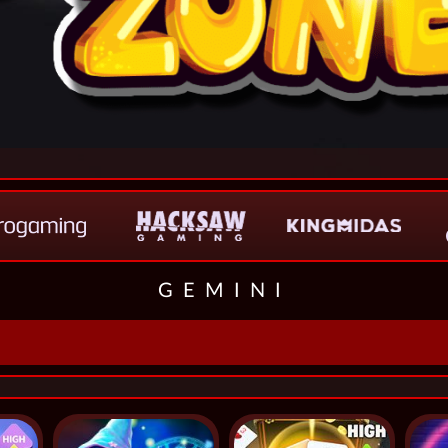
GEMINI