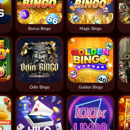
c
Bonus Bingo
Magic Bingo
o
Odin Bingo
Golden Bingo