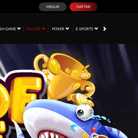
MASUK
DAFTAR
SH GAME
ARCADE
POKER
E-SPORTS
SABUNG AYAM