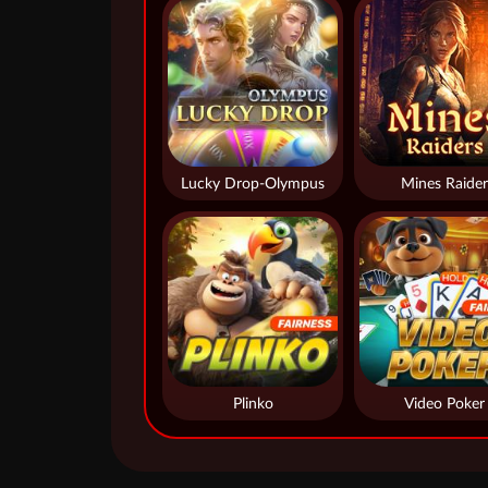
Lucky Drop-Olympus
Mines Raider
Plinko
Video Poker